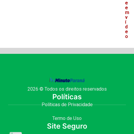
e
e
m
v
í
d
e
o
2026 © Todos os direitos reservados
Políticas
Políticas de Privacidade
Termo de Uso
Site Seguro