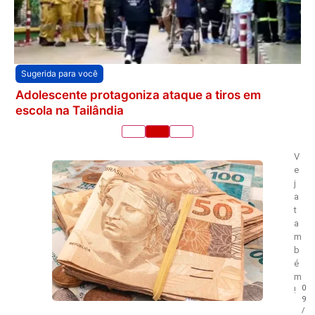
Sugerida para você
Adolescente protagoniza ataque a tiros em
escola na Tailândia
V
e
j
a
t
a
m
b
é
m
0
!
9
/