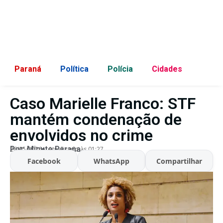
Paraná
Política
Polícia
Cidades
Caso Marielle Franco: STF
mantém condenação de
envolvidos no crime
Por:
Minuto Parana
26/05/2026
Atualizado às 01:27
Facebook
WhatsApp
Compartilhar