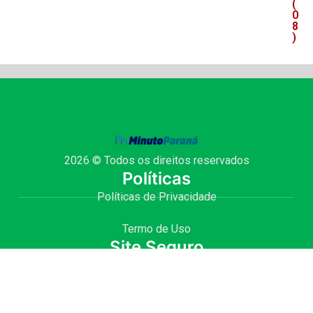
(
0
8
)
2026 © Todos os direitos reservados
Políticas
Políticas de Privacidade
Termo de Uso
Site Seguro
Site desenvolvido com
por Julio Fernando