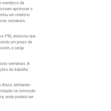
 os membros da
possam aprimorar o
entou um relatório
horas semanais,
os-PB), anunciou que
ecendo um prazo de
ssim, a carga
horas semanais. A
ções de trabalho
Brasil, alinhando-
votação na comissão
ra, onde poderá ser