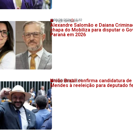
03/08/2026
15:32
Veja também!
Alexandre Salomão e Daiana Crimin
chapa do Mobiliza para disputar o G
Paraná em 2026
União Brasil confirma candidatura de
24/07/2026
17:40
Veja também!
Mendes à reeleição para deputado f