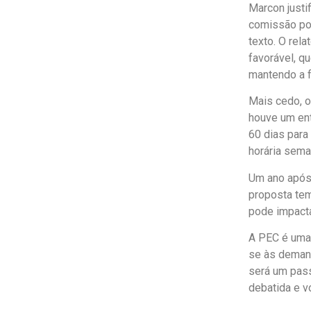
Marcon justi
comissão po
texto. O rel
favorável, q
mantendo a f
Mais cedo, o
houve um ent
60 dias para
horária sema
Um ano após 
proposta tem
pode impacta
A PEC é uma 
se às deman
será um pass
debatida e v