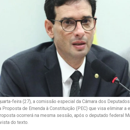
uarta-feira (27), a comissão especial da Câmara dos Deputados 
 Proposta de Emenda à Constituição (PEC) que visa eliminar a e
roposta ocorrerá na mesma sessão, após o deputado federal Ma
 vista do texto.