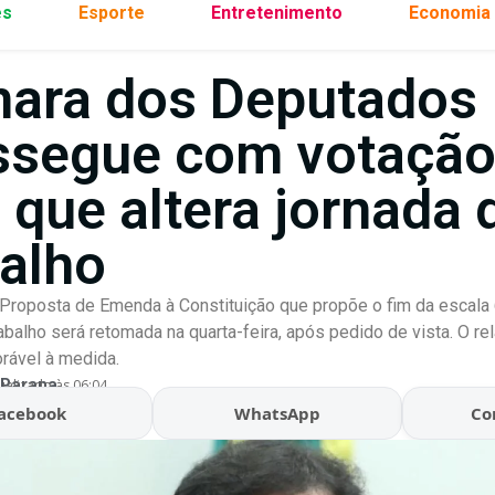
es
Esporte
Entretenimento
Economia
ara dos Deputados
ssegue com votação
 que altera jornada 
balho
 Proposta de Emenda à Constituição que propõe o fim da escala
rabalho será retomada na quarta-feira, após pedido de vista. O re
orável à medida.
 Parana
ualizado às 06:04
acebook
WhatsApp
Co