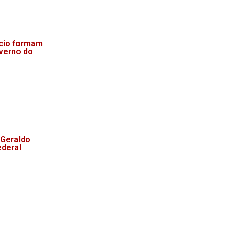
acio formam
overno do
 Geraldo
ederal