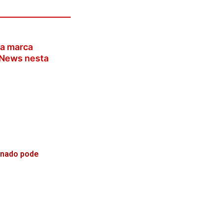
a marca
oNews nesta
enado pode