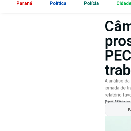
Paraná
Política
Polícia
Cidad
Câm
pro
PEC
tra
A análise da
jornada de t
relatório fav
Por:
Minuto
26/05/2026
At
F