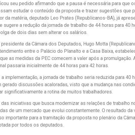
ficou seu pedido afirmando que a pausa é necessária para que
ssam estudar o conteúdo da proposta e trazer sugestões que 
ator da matéria, deputado Leo Prates (Republicanos-BA), já apres
ue sugere a redução da jornada de trabalho de 44 horas para 40 
olga de dois dias sem alterar os salários.
 presidente da Câmara dos Deputados, Hugo Motta (Republican
endimento entre o Palácio do Planalto e a Casa Baixa, estabel
 que as medidas da PEC comecem a valer após a promulgação. A
nal passaria inicialmente de 44 horas para 42 horas.
a implementação, a jornada de trabalho seria reduzida para 40 
 gerado discussões acaloradas, visto que a mudança nas condi
r significativamente a rotina de muitos trabalhadores.
das iniciativas que busca modernizar as relações de trabalho no 
das de um mercado que evolui constantemente. O resultado da 
o importante para a tramitação da proposta no plenário da Câma
otada por todos os deputados.