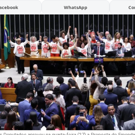
acebook
WhatsApp
Co
 Deputados aprovou na quarta-feira (27) a Proposta de Emenda 