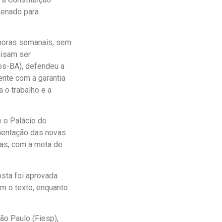
Senado para
 horas semanais, sem
cisam ser
nos-BA), defendeu a
ente com a garantia
 o trabalho e a
 o Palácio do
mentação das novas
ras, com a meta de
osta foi aprovada
m o texto, enquanto
ão Paulo (Fiesp),