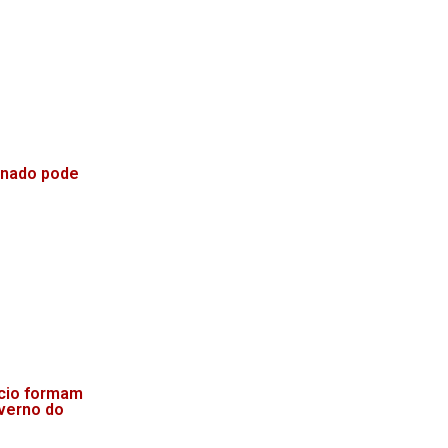
enado pode
acio formam
overno do