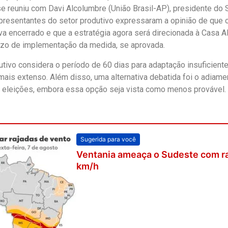
se reuniu com Davi Alcolumbre (União Brasil-AP), presidente do S
presentantes do setor produtivo expressaram a opinião de que 
a encerrado e que a estratégia agora será direcionada à Casa Alt
azo de implementação da medida, se aprovada.
utivo considera o período de 60 dias para adaptação insuficient
ais extenso. Além disso, uma alternativa debatida foi o adiam
 eleições, embora essa opção seja vista como menos provável.
Sugerida para você
Ventania ameaça o Sudeste com ra
km/h