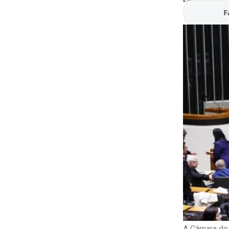
F
A Câmara dos