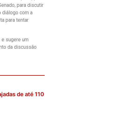
enado, para discutir
o diálogo com a
a para tentar
e e sugere um
ento da discussão
jadas de até 110