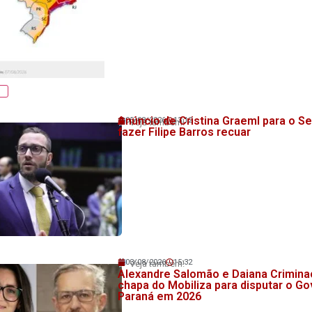
Anúncio de Cristina Graeml para o S
05/08/2026
13:12
Veja também!
fazer Filipe Barros recuar
03/08/2026
15:32
Veja também!
Alexandre Salomão e Daiana Crimin
chapa do Mobiliza para disputar o G
Paraná em 2026