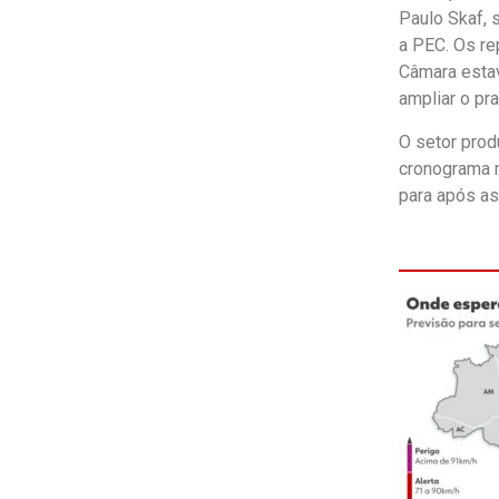
Paulo Skaf, 
a PEC. Os re
Câmara estav
ampliar o pr
O setor prod
cronograma m
para após as