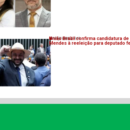
União Brasil confirma candidatura de
24/07/2026
17:40
Veja também!
Mendes à reeleição para deputado f