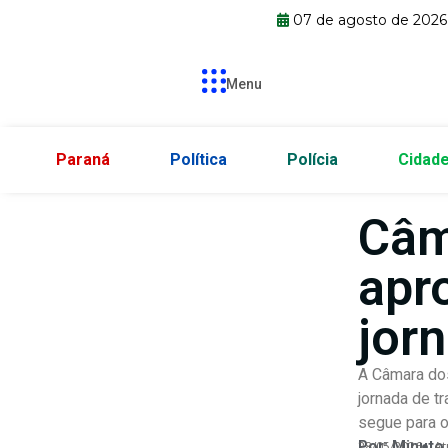
07 de agosto de 2026
Menu
Paraná
Política
Polícia
Cidad
Câm
apr
jor
A Câmara dos
jornada de t
segue para o
Por:
Minuto
28/05/2026
At