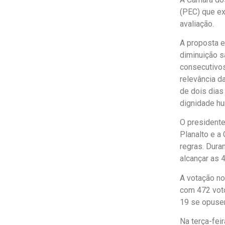
(PEC) que ex
avaliação.
A proposta e
diminuição s
consecutivos
relevância d
de dois dias
dignidade h
O presidente
Planalto e a
regras. Dura
alcançar as 
A votação no
com 472 voto
19 se opuse
Na terça-fei