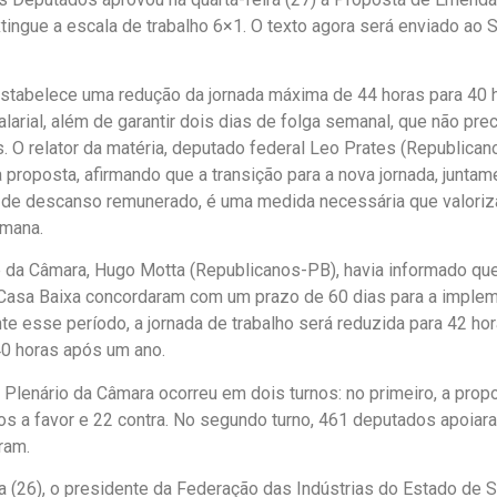
tingue a escala de trabalho 6×1. O texto agora será enviado ao 
stabelece uma redução da jornada máxima de 44 horas para 40
alarial, além de garantir dois dias de folga semanal, que não pre
. O relator da matéria, deputado federal Leo Prates (Republica
a proposta, afirmando que a transição para a nova jornada, juntam
 de descanso remunerado, é uma medida necessária que valoriza
umana.
 da Câmara, Hugo Motta (Republicanos-PB), havia informado que
 Casa Baixa concordaram com um prazo de 60 dias para a imple
nte esse período, a jornada de trabalho será reduzida para 42 ho
40 horas após um ano.
 Plenário da Câmara ocorreu em dois turnos: no primeiro, a prop
s a favor e 22 contra. No segundo turno, 461 deputados apoiara
ram.
ra (26), o presidente da Federação das Indústrias do Estado de S