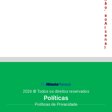
ã
o
’
a
o
A
r
s
e
n
a
l
2026 © Todos os direitos reservados
Políticas
Políticas de Privacidade