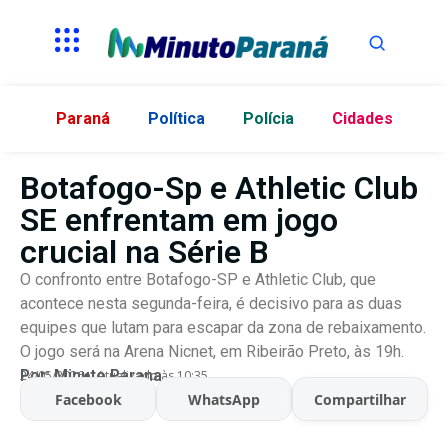
Paraná
Política
Polícia
Cidades
Botafogo-Sp e Athletic Club
SE enfrentam em jogo
crucial na Série B
O confronto entre Botafogo-SP e Athletic Club, que
acontece nesta segunda-feira, é decisivo para as duas
equipes que lutam para escapar da zona de rebaixamento.
O jogo será na Arena Nicnet, em Ribeirão Preto, às 19h.
Por:
Minuto Parana
24/05/2026
Atualizado às 10:35
Facebook
WhatsApp
Compartilhar