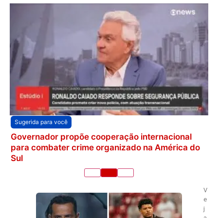
Sugerida para você
Governador propõe cooperação internacional
para combater crime organizado na América do
Sul
V
e
j
a