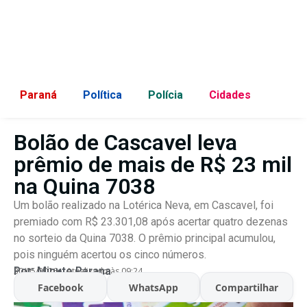
Paraná
Política
Polícia
Cidades
Bolão de Cascavel leva
prêmio de mais de R$ 23 mil
na Quina 7038
Um bolão realizado na Lotérica Neva, em Cascavel, foi
premiado com R$ 23.301,08 após acertar quatro dezenas
no sorteio da Quina 7038. O prêmio principal acumulou,
pois ninguém acertou os cinco números.
Por:
Minuto Parana
30/05/2026
Atualizado às 09:24
Facebook
WhatsApp
Compartilhar