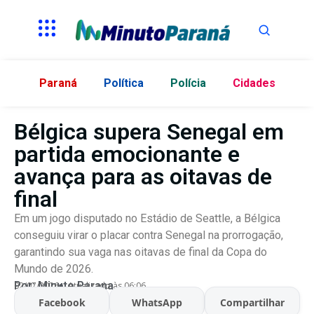
Paraná
Política
Polícia
Cidades
Bélgica supera Senegal em
partida emocionante e
avança para as oitavas de
final
Em um jogo disputado no Estádio de Seattle, a Bélgica
conseguiu virar o placar contra Senegal na prorrogação,
garantindo sua vaga nas oitavas de final da Copa do
Mundo de 2026.
Por:
Minuto Parana
02/07/2026
Atualizado às 06:06
Facebook
WhatsApp
Compartilhar