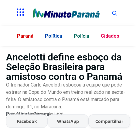
Paraná
Política
Polícia
Cidades
Ancelotti define esboço da
Seleção Brasileira para
amistoso contra o Panamá
O treinador Carlo Ancelotti esboçou a equipe que pode
estrear na Copa do Mundo em treino realizado na sexta-
feira. O amistoso contra o Panamá está marcado para
domingo, 31, no Maracanã.
Por:
Minuto Parana
29/05/2026
Atualizado às 14:26
Facebook
WhatsApp
Compartilhar