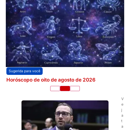
Sugerida para você
Horóscopo de oito de agosto de 2026
V
e
j
a
t
a