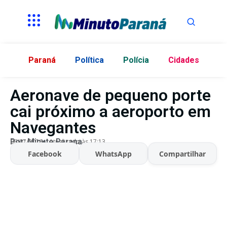
Paraná
Política
Polícia
Cidades
Aeronave de pequeno porte
cai próximo a aeroporto em
Navegantes
Por:
Minuto Parana
06/07/2026
Atualizado às 17:13
Facebook
WhatsApp
Compartilhar