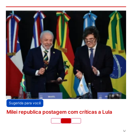
Sugerida para você
Milei republica postagem com críticas a Lula
V