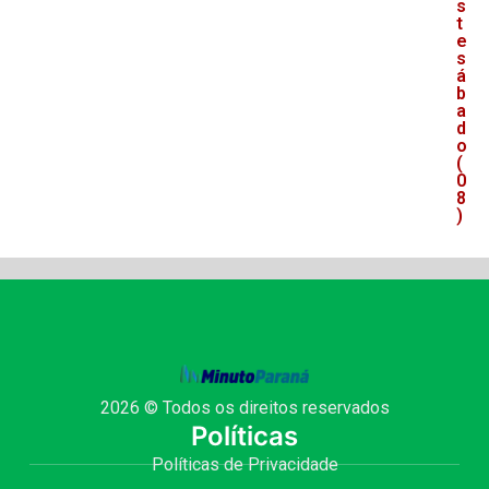
s
t
e
s
á
b
a
d
o
(
0
8
)
2026 © Todos os direitos reservados
Políticas
Políticas de Privacidade