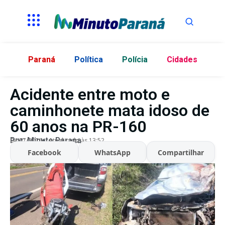
Paraná
Política
Polícia
Cidades
Acidente entre moto e
caminhonete mata idoso de
60 anos na PR-160
Por:
Minuto Parana
04/07/2026
Atualizado às 13:52
Facebook
WhatsApp
Compartilhar