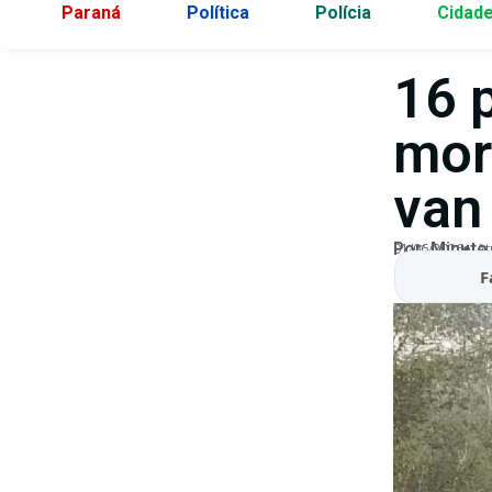
Paraná
Política
Polícia
Cidad
16 
mor
van
Por:
Minuto
01/06/2026
At
F