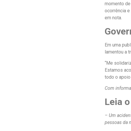
momento de 
ocorrência e
em nota.
Gover
Em uma publi
lamentou a t
“Me solidari
Estamos acom
todo o apoio
Com inform
Leia o
– Um acident
pessoas da m