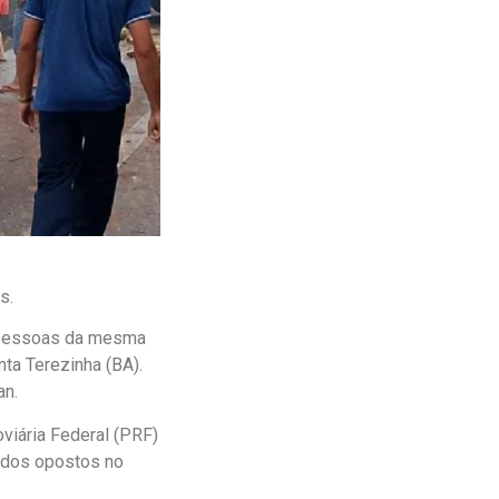
s.
6 pessoas da mesma
ta Terezinha (BA).
an.
oviária Federal (PRF)
tidos opostos no