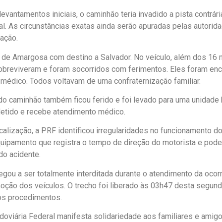
evantamentos iniciais, o caminhão teria invadido a pista contrár
tal. As circunstâncias exatas ainda serão apuradas pelas autori
gação.
 de Amargosa com destino a Salvador. No veículo, além dos 16 
obreviveram e foram socorridos com ferimentos. Eles foram en
médico. Todos voltavam de uma confraternização familiar.
do caminhão também ficou ferido e foi levado para uma unidade h
etido e recebe atendimento médico.
scalização, a PRF identificou irregularidades no funcionamento d
uipamento que registra o tempo de direção do motorista e pode 
do acidente.
gou a ser totalmente interditada durante o atendimento da ocorr
moção dos veículos. O trecho foi liberado às 03h47 desta segunda
os procedimentos.
odoviária Federal manifesta solidariedade aos familiares e amig