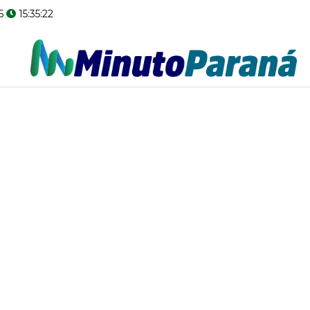
6
15:35:23