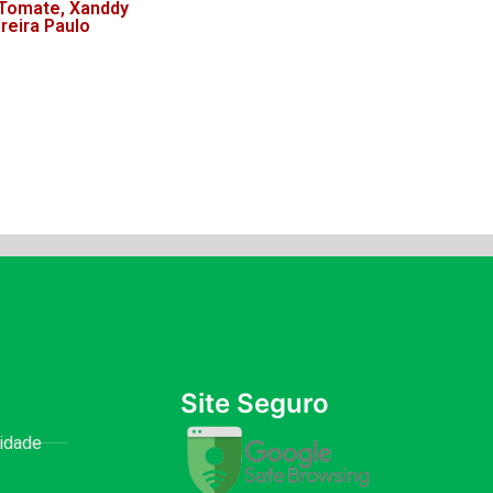
m Tomate, Xanddy
reira Paulo
Site Seguro
cidade