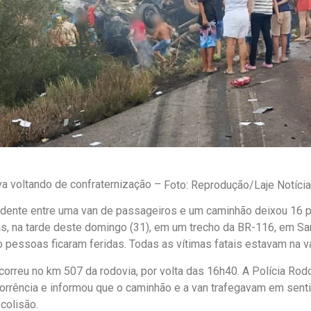
va voltando de confraternização –
Foto: Reprodução/Laje Notícia
idente entre uma van de passageiros e um caminhão deixou 1
as, na tarde deste domingo (31), em um trecho da BR-116, em San
o pessoas ficaram feridas. Todas as vítimas fatais estavam na v
correu no km 507 da rodovia, por volta das 16h40. A Polícia Rod
orrência e informou que o caminhão e a van trafegavam em sen
colisão.