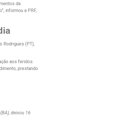
amentos da
”, informou a PRF,
dia
o Rodrigues (PT),
ação aos feridos.
ndimento, prestando
(BA), deixou 16