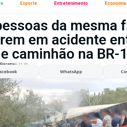
es
Esporte
Entretenimento
Economia
pessoas da mesma f
rem em acidente en
 e caminhão na BR-
 Parana
ualizado às 11:20
acebook
WhatsApp
Co