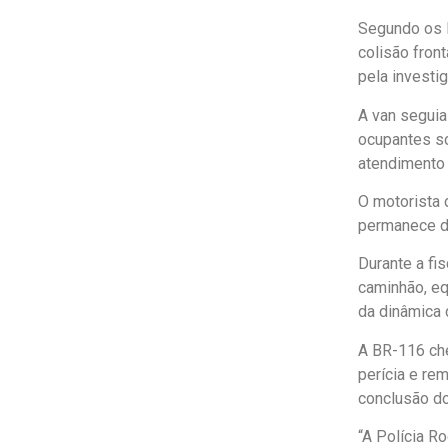
Segundo os l
colisão fron
pela investi
A van seguia
ocupantes s
atendimento 
O motorista 
permanece d
Durante a fi
caminhão, eq
da dinâmica 
A BR-116 che
perícia e re
conclusão d
“A Polícia R