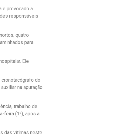
ia e provocado a
dades responsáveis
mortos, quatro
caminhados para
ospitalar. Ele
o cronotacógrafo do
auxiliar na apuração
ência, trabalho de
-feira (1º), após a
os das vítimas neste